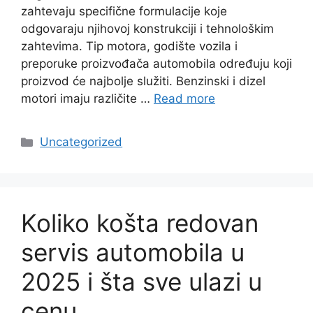
zahtevaju specifične formulacije koje
odgovaraju njihovoj konstrukciji i tehnološkim
zahtevima. Tip motora, godište vozila i
preporuke proizvođača automobila određuju koji
proizvod će najbolje služiti. Benzinski i dizel
motori imaju različite …
Read more
Categories
Uncategorized
Koliko košta redovan
servis automobila u
2025 i šta sve ulazi u
cenu