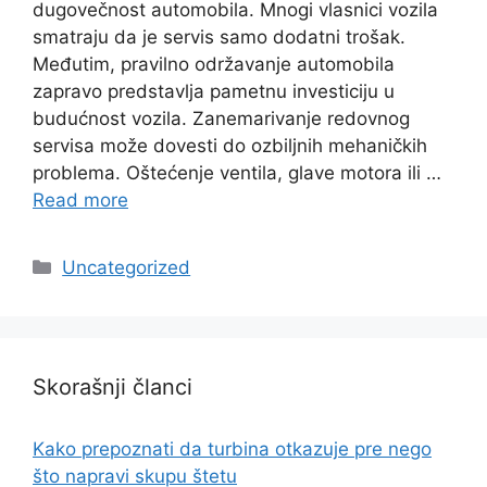
dugovečnost automobila. Mnogi vlasnici vozila
smatraju da je servis samo dodatni trošak.
Međutim, pravilno održavanje automobila
zapravo predstavlja pametnu investiciju u
budućnost vozila. Zanemarivanje redovnog
servisa može dovesti do ozbiljnih mehaničkih
problema. Oštećenje ventila, glave motora ili …
Read more
Categories
Uncategorized
Skorašnji članci
Kako prepoznati da turbina otkazuje pre nego
što napravi skupu štetu