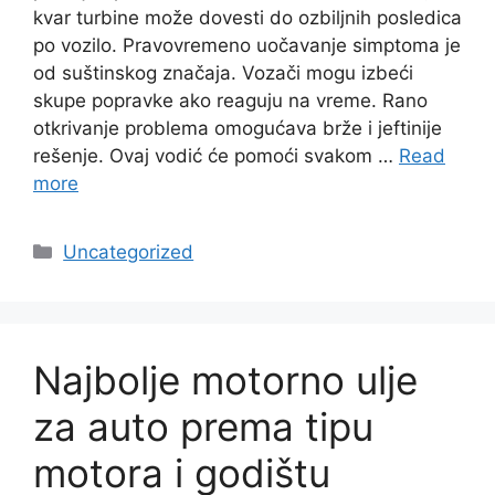
kvar turbine može dovesti do ozbiljnih posledica
po vozilo. Pravovremeno uočavanje simptoma je
od suštinskog značaja. Vozači mogu izbeći
skupe popravke ako reaguju na vreme. Rano
otkrivanje problema omogućava brže i jeftinije
rešenje. Ovaj vodić će pomoći svakom …
Read
more
Categories
Uncategorized
Najbolje motorno ulje
za auto prema tipu
motora i godištu