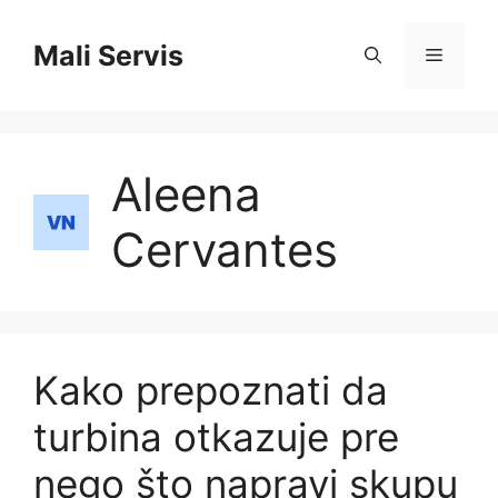
Skip
to
Mali Servis
Menu
content
Aleena
Cervantes
Kako prepoznati da
turbina otkazuje pre
nego što napravi skupu